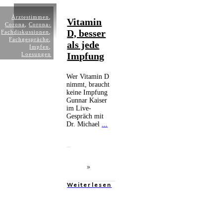
Ärztestimmen
,
Vitamin
Corona
,
Corona-
D, besser
Fachdiskussionen
,
Fachgespräche
,
als jede
Impfen
,
Impfung
Loesungen
Wer Vitamin D
nimmt, braucht
keine Impfung
Gunnar Kaiser
im Live-
Gespräch mit
Dr. Michael
...
Weiterlesen