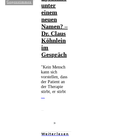
Gegenstimmen
unter
einem
neuen
Namen? –
Dr. Claus
Köhnlein
im
Gespräch
"Kein Mensch
kann sich
vorstellen, dass
der Patient an
der Therapie
stirbt, er stirbt
...
Weiterlesen