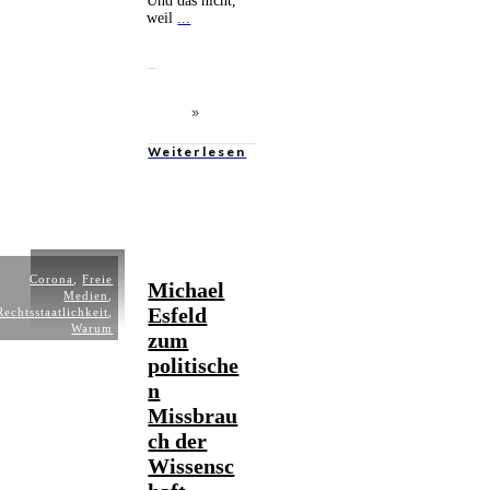
Und das nicht,
weil
...
Weiterlesen
Corona
,
Freie
Michael
Medien
,
Esfeld
Rechtsstaatlichkeit
,
Warum
zum
politische
n
Missbrau
ch der
Wissensc