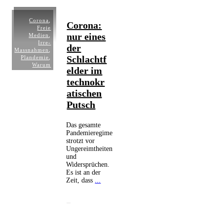
Corona
,
Corona:
Freie
nur eines
Medien
,
Irre-
der
Massnahmen
,
Schlachtf
Plandemie
,
Warum
elder im
technokr
atischen
Putsch
Das gesamte
Pandemieregime
strotzt vor
Ungereimtheiten
und
Widersprüchen.
Es ist an der
Zeit, dass
...