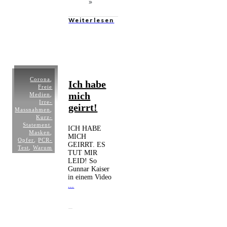
Weiterlesen
Corona
,
Ich habe
Freie
mich
Medien
,
Irre-
geirrt!
Massnahmen
,
Kurz-
Statement
,
ICH HABE
Masken
,
MICH
Opfer
,
PCR-
GEIRRT. ES
Test
,
Warum
TUT MIR
LEID! So
Gunnar Kaiser
in einem Video
...