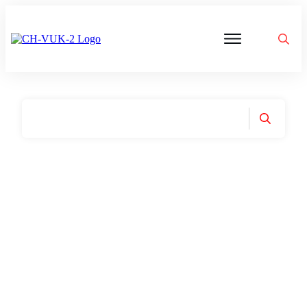
Politik
Corona
Aktivitäten
Gedanken
zu
Was
ist
VUK
Home
|
Tag: Gunnar Kaiser