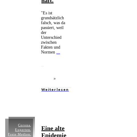
haft.
"Es ist
grundsätzlich
falsch, was da
passiert, weil
der
Unterschied
zwischen
Fakten und
Normen
...
Weiterlesen
Corona
,
Eine alte
Experten
,
Epidemie
Freie Medien
,