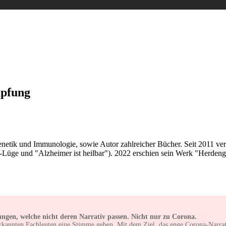
N
,
FACHGESPRÄCHE
,
IMPFEN
,
LOESUNGEN
mpfung
enetik und Immunologie, sowie Autor zahlreicher Bücher. Seit 2011 ve
-Lüge und "Alzheimer ist heilbar"). 2022 erschien sein Werk "Herdeng
ngen, welche nicht deren Narrativ passen. Nicht nur zu Corona.
rkannten Fachleuten eine Stimme geben. Mit dem Ziel, das enge Corona-Narrati