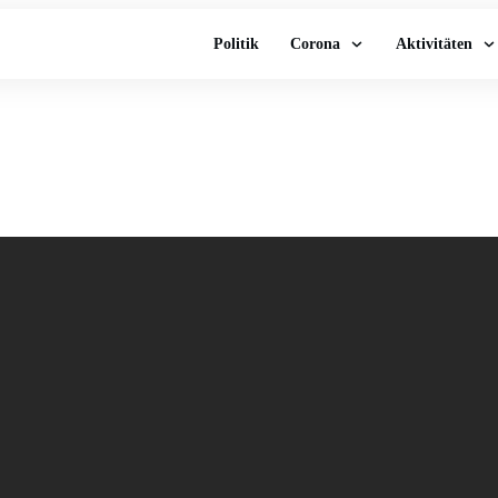
Politik
Corona
Aktivitäten
n D, besser als jede 