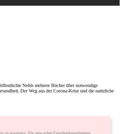
JULI 12
0
COMMENTS
röffentlichte Nehls mehrere Bücher über notwendige
esundheit. Der Weg aus der Corona-Krise und die natürliche
v zu erweitern. Für eine echte Entscheidungsfindung.