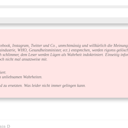
cebook, Instagram, Twitter und Co., unrechtmässig und willkürlich die Meinungs
industrie, WHO, Gesundheitsminister, ect.) entsprechen, werden rigoros gelösc
Noch schlimmer, dem Leser werden Lügen als Wahrheit indoktriniert. Einseitig
ch nicht mal ansatzweise mit.
ert.
en unliebsamen Wahrheiten.
 zu ersetzten. Was leider nicht immer gelingen kann.
amin D