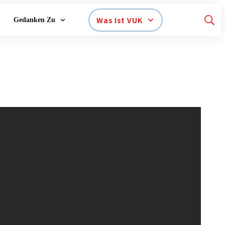
Was Ist VUK
Gedanken Zu
Impfung