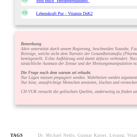
Sein Buch "Herdengesundheit"
Lebenskraft Pur - Vitamin DsK2
Bemerkung
:
Aktiv unterstützt durch unsere Regierung, beschneiden Youtube, Fa
Beiträge, welche nicht dem Narrativ der Gesundheitsmafia (Pharma
bereitgestellt. Echte Aufklärung wird damit defacto verhindert. 
tatsächliche Ausmass der Zensur und der Meinungsmanipulation no
Die Frage nach dem warum sei erlaubt.
Nur Lügen müssen propagiert werden. Wahrheiten werden argumenti
Nur böse, unaufrichtige Menschen zensieren, löschen und versteck
CH-VUK versucht die gelöschten Quellen, anderweitig zu finden und
TAGS
Dr. Michael Nehls, Gunnar Kaiser, Lösung, Vit