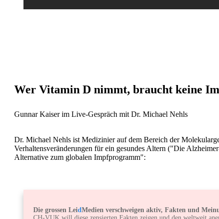
ÄRZTESTIMMEN
,
CORONA
,
CORONA-FACHDISKUSSIONE
Wer Vitamin D nimmt, braucht keine I
Gunnar Kaiser im Live-Gespräch mit Dr. Michael Nehls
Dr. Michael Nehls ist Medizinier auf dem Bereich der Molekularg
Verhaltensveränderungen für ein gesundes Altern ("Die Alzheimer
Alternative zum globalen Impfprogramm":
Die grossen Lei
d
Medien verschweigen aktiv, Fakten und Meinu
CH-VUK will diese zensierten Fakten zeigen und den weltweit ane