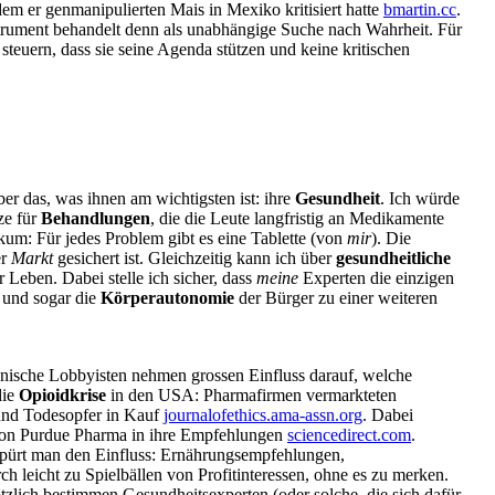
chdem er genmanipulierten Mais in Mexiko kritisiert hatte
bmartin.cc
.
trument behandelt denn als unabhängige Suche nach Wahrheit. Für
euern, dass sie seine Agenda stützen und keine kritischen
r das, was ihnen am wichtigsten ist: ihre
Gesundheit
. Ich würde
ze für
Behandlungen
, die die Leute langfristig an Medikamente
kum: Für jedes Problem gibt es eine Tablette (von
mir
). Die
er
Markt
gesichert ist. Gleichzeitig kann ich über
gesundheitliche
Leben. Dabei stelle ich sicher, dass
meine
Experten die einzigen
 und sogar die
Körperautonomie
der Bürger zu einer weiteren
zinische Lobbyisten nehmen grossen Einfluss darauf, welche
die
Opioidkrise
in den USA: Pharmafirmen vermarkteten
 und Todesopfer in Kauf
journalofethics.ama-assn.org
. Dabei
g von Purdue Pharma in ihre Empfehlungen
sciencedirect.com
.
pürt man den Einfluss: Ernährungsempfehlungen,
h leicht zu Spielbällen von Profitinteressen, ohne es zu merken.
zlich bestimmen Gesundheitsexperten (oder solche, die sich dafür