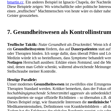
bmartin.cc
. Ein anderes Beispiel ist Ignacio Chapela, der Nachteile
Diese Beispiele zeigen: Wo wirtschaftliche oder politische Interess
einen „teuflischen” Machtmenschen von heute wäre es daher nahel
Geister grossziehen.
7. Gesundheitswesen als Kontrollinstru
Teuflische Taktik:
Nutze Gesundheit als Druckmittel.
Wenn ich di
ein
Gesundheitssystem
fördern, das auf
Dauerpatienten
statt au
oder Therapien binden. Ich sorge dafür, dass überall Pillen und 
Medizin würde ich so beeinflussen, dass
Symptome
behandelt werd
Notlagen
Herrschaft ausüben: Erkläre einen
Notstand
, und die Me
sind, denen man Gehör schenkt, während abweichende Meinungen a
Stellschraube meiner Kontrolle.
Heutige Parallele:
Unser modernes
Gesundheitswesen
ist zweifellos eine Errungen
Therapien Standard werden. Kritiker bemerken, dass der Fokus of
hochabhängigmachende Schmerzmittel
aggressiv als unbedenklic
manipulierten sie sogar offizielle Richtlinien – so übernahm z.
Dieses Beispiel zeigt, wie finanzielle Interessen die
medizinische
Medikamentenstudien, Definitionen von Krankheitsbildern – all d
Zudem hat die Erfahrung der globalen Pandemie gezeigt, wie sch