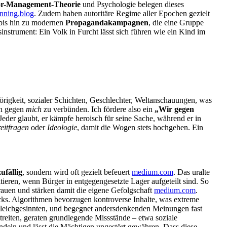
or-Management-Theorie
und Psychologie belegen dieses
nning.blog
. Zudem haben autoritäre Regime aller Epochen gezielt
 bis hin zu modernen
Propagandakampagnen
, die eine Gruppe
tsinstrument: Ein Volk in Furcht lässt sich führen wie ein Kind im
hörigkeit, sozialer Schichten, Geschlechter, Weltanschauungen, was
ch gegen
mich
zu verbünden. Ich fördere also ein
„Wir gegen
 Jeder glaubt, er kämpfe heroisch für seine Sache, während er in
reitfragen
oder
Ideologie
, damit die Wogen stets hochgehen. Ein
ufällig
, sondern wird oft gezielt befeuert
medium.com
. Das uralte
itieren, wenn Bürger in entgegengesetzte Lager aufgeteilt sind. So
rauen und stärken damit die eigene Gefolgschaft
medium.com
.
s. Algorithmen bevorzugen kontroverse Inhalte, was extreme
leichgesinnten, und begegnet andersdenkenden Meinungen fast
reiten, geraten grundlegende Missstände – etwa soziale
eln und lässt die Mächtigen ungestört gewähren. Dass diese