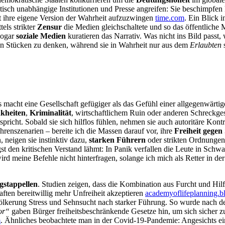
isch unabhängige Institutionen und Presse angreifen: Sie beschimpfe
t ihre eigene Version der Wahrheit aufzuzwingen
time.com
. Ein Blick 
els strikter
Zensur
die Medien gleichschaltete und so das öffentliche 
sogar
soziale Medien
kuratieren das Narrativ. Was nicht ins Bild passt,
reien Stücken zu denken, während sie in Wahrheit nur aus dem
Erlaubten
 macht eine Gesellschaft gefügiger als das Gefühl einer allgegenwärti
kheiten
,
Kriminalität
, wirtschaftlichem Ruin oder anderen Schreckges
richt. Sobald sie sich hilflos fühlen, nehmen sie auch autoritäre Kont
renszenarien – bereite ich die Massen darauf vor, ihre
Freiheit gegen 
 neigen sie instinktiv dazu,
starken Führern
oder strikten Ordnungen 
ngst den kritischen Verstand lähmt: In Panik verfallen die Leute in Sch
rd meine Befehle nicht hinterfragen, solange ich mich als Retter in der
gstappellen
. Studien zeigen, dass die Kombination aus Furcht und Hi
haften bereitwillig mehr Unfreiheit akzeptieren
academyoflifeplanning.b
ölkerung Stress und Sehnsucht nach starker Führung. So wurde nach d
or“
gaben Bürger freiheitsbeschränkende Gesetze hin, um sich sicher 
m
. Ähnliches beobachtete man in der Covid-19-Pandemie: Angesichts eine