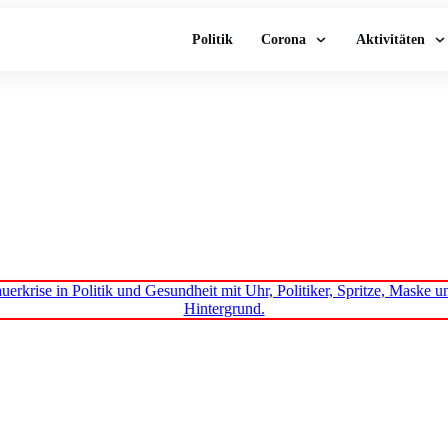
Politik
Corona
Aktivitäten
st des Teufels: Anleit
en Unterwerfung der 