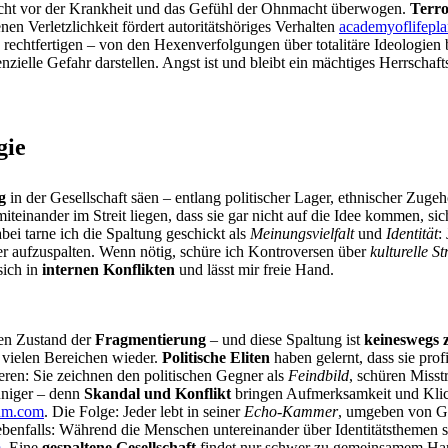
rcht vor der Krankheit und das Gefühl der Ohnmacht überwogen.
Terr
en Verletzlichkeit fördert autoritätshöriges Verhalten
academyoflifepla
echtfertigen – von den Hexenverfolgungen über totalitäre Ideologien
tenzielle Gefahr darstellen. Angst ist und bleibt ein mächtiges Herrschaf
gie
g
in der Gesellschaft säen – entlang politischer Lager, ethnischer Zuge
iteinander im Streit liegen, dass sie gar nicht auf die Idee kommen, si
ei tarne ich die Spaltung geschickt als
Meinungsvielfalt
und
Identität
:
er aufzuspalten. Wenn nötig, schüre ich Kontroversen über
kulturelle St
sich in
internen Konflikten
und lässt mir freie Hand.
ten Zustand der
Fragmentierung
– und diese Spaltung ist
keineswegs z
n vielen Bereichen wieder.
Politische Eliten
haben gelernt, dass sie prof
ieren: Sie zeichnen den politischen Gegner als
Feindbild
, schüren Misst
niger – denn
Skandal und Konflikt
bringen Aufmerksamkeit und Klick
um.com
. Die Folge: Jeder lebt in seiner
Echo-Kammer
, umgeben von G
benfalls: Während die Menschen untereinander über Identitätsthemen st
m
. Eine
gespaltene Gesellschaft
findet nur schwer zu gemeinsamem Hand