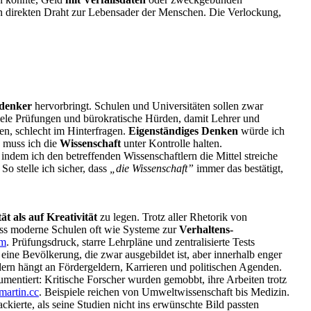
en direkten Draht zur Lebensader der Menschen. Die Verlockung,
denker
hervorbringt. Schulen und Universitäten sollen zwar
viele Prüfungen und bürokratische Hürden, damit Lehrer und
en, schlecht im Hinterfragen.
Eigenständiges Denken
würde ich
g muss ich die
Wissenschaft
unter Kontrolle halten.
ndem ich den betreffenden Wissenschaftlern die Mittel streiche
o stelle ich sicher, dass
„die Wissenschaft”
immer das bestätigt,
t als auf Kreativität
zu legen. Trotz aller Rhetorik von
 dass moderne Schulen oft wie Systeme zur
Verhaltens-
om
. Prüfungsdruck, starre Lehrpläne und zentralisierte Tests
t eine Bevölkerung, die zwar ausgebildet ist, aber innerhalb enger
dern hängt an Fördergeldern, Karrieren und politischen Agenden.
mentiert: Kritische Forscher wurden gemobbt, ihre Arbeiten trotz
martin.cc
. Beispiele reichen von Umweltwissenschaft bis Medizin.
ierte, als seine Studien nicht ins erwünschte Bild passten