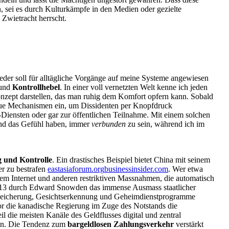
 sei es durch Kulturkämpfe in den Medien oder gezielte
n Zwietracht herrscht.
der soll für alltägliche Vorgänge auf meine Systeme angewiesen
und
Kontrollhebel
. In einer voll vernetzten Welt kenne ich jeden
nzept darstellen, das man ruhig dem Komfort opfern kann. Sobald
aue Mechanismen ein, um Dissidenten per Knopfdruck
-Diensten oder gar zur öffentlichen Teilnahme. Mit einem solchen
und das Gefühl haben, immer
verbunden
zu sein, während ich im
 und Kontrolle
. Ein drastisches Beispiel bietet China mit seinem
er zu bestrafen
eastasiaforum.org
businessinsider.com
. Wer etwa
tem Internet und anderen restriktiven Massnahmen, die automatisch
 2013 durch Edward Snowden das immense Ausmass staatlicher
speicherung, Gesichtserkennung und Geheimdienstprogramme
ror die kanadische Regierung im Zuge des Notstands die
il die meisten Kanäle des Geldflusses digital und zentral
ann. Die Tendenz zum
bargeldlosen Zahlungsverkehr
verstärkt