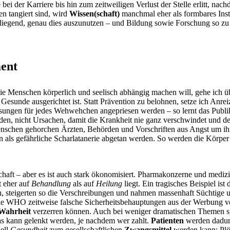
 bei der Karriere bis hin zum zeitweiligen Verlust der Stelle erlitt, na
en tangiert sind, wird
Wissen(schaft)
manchmal eher als formbares Ins
iegend, genau dies auszunutzen – und Bildung sowie Forschung so zu st
ment
e Menschen körperlich und seelisch abhängig machen will, gehe ich übe
f Gesunde ausgerichtet ist. Statt Prävention zu belohnen, setze ich Anrei
Lösungen für jedes Wehwehchen angepriesen werden – so lernt das Publi
en, nicht Ursachen, damit die Krankheit nie ganz verschwindet und d
nschen gehorchen Ärzten, Behörden und Vorschriften aus Angst um ihr 
ls gefährliche Scharlatanerie abgetan werden. So werden die Körper
schaft – aber es ist auch stark ökonomisiert. Pharmakonzerne und medi
t eher auf
Behandlung
als auf
Heilung
liegt. Ein tragisches Beispiel ist 
h, steigerten so die Verschreibungen und nahmen massenhaft Süchtige
B. die WHO zeitweise falsche Sicherheitsbehauptungen aus der Werbun
 Wahrheit
verzerren können. Auch bei weniger dramatischen Themen s
as kann gelenkt werden, je nachdem wer zahlt.
Patienten
werden dadurc
nell
Gesundheit
zum gesellschaftlichen
Zwangsmittel
werden kann: Plöt