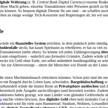
igitale Währung
(z. B.
Central Bank Digital Currency
) enorme Risike
llose Macht geben, einzelne Transaktionen oder Personen gezielt zu b
zu können. So bequem digitale Dienste für uns sind – sie schaffen auc
r Leben an einige wenige Tech-Konzerne und Regierungen ab, bis wir un
le
würde ein
finanzielles System
errichten, in dem praktisch jeder ständig
huldenfalle
steckt, hat kaum Spielraum zu rebellieren; er hat zu viel zu
n Transaktionen (siehe oben). So könnte ich jeden Zahlungsvorgang
übe
n Konto eingefroren –
natürlich aus formalen Gründen
. Zudem würde ich
rucke ich Geld ohne Ende, um selbst unlimitiert handlungsfähig zu sei
 bis zur Altersvorsorge – sitzen die Menschen wie Hunde an der Leine. 
die einen Machtmissbrauch erleichtern könnten. Schon jetzt sind die 
ym mit Bargeld durchs Leben kam, schwinden.
Bargeldabschaffung
wi
chaftsmodell würde die letzten Reste an
Privatsphäre auslöschen
und d
nn theoretisch jede Ausgabe nachvollzogen (und bewertet) werden. Zude
sanktionen haben gezeigt, wie man Länder vom globalen Geldverkehr ab
m
machte vielen bewusst, dass
digitales Geld
eben kein neutrales Gut is
hlstand wird für viele zum Hamsterrad: Studium, Wohnen, Gesundheit –
s die
digitale Zentralbankwährung e-CNY
, die technisch ermöglich