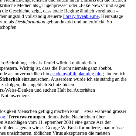
n kritische Medien als „Lügenpresse“ oder „Fake News“ und sägen
in die Geschichte zeigt, dass totale Regime ähnlich vorgingen –
Meinungsbild vollständig steuerte
library.fiveable.me
. Heutzutage
 wird als
Desinformation
gebrandmarkt und unterdrückt. So
schöpfen.
gen Bedrohung. Ich als Teufel würde kontinuierlich
penstern. Wichtig ist, dass die Furcht niemals ganz abebbt.
rolle als unvermeidlich hin
academyoflifeplanning.blog
. Indem ich
Sicherheit
einzutauschen. Ausserdem würde ich sie ständig an die
zu folgen, die angeblich Schutz bieten
warz-Weiss-Denken und suchen Halt bei Autoritäten
 Not inszeniere.
lflosigkeit Menschen gefügig machen kann – etwa während grosser
log
.
Terrorwarnungen
, dramatische Nachrichten über
en Anschlägen vom 11. eptember 2001 eine ganze Ära der
zu fühlen – genau wie es George W. Bush formulierte, man müsse
s unsichtbaren, tödlichen Virus akzeptierten die meisten