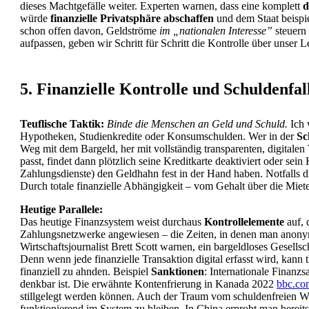
dieses Machtgefälle weiter. Experten warnen, dass eine komplett
d
würde
finanzielle Privatsphäre abschaffen
und dem Staat beispie
schon offen davon, Geldströme
im „nationalen Interesse”
steuern 
aufpassen, geben wir Schritt für Schritt die Kontrolle über unse
5. Finanzielle Kontrolle und Schuldenfal
Teuflische Taktik:
Binde die Menschen an Geld und Schuld.
Ich 
Hypotheken, Studienkredite oder Konsumschulden. Wer in der
Sc
Weg mit dem Bargeld, her mit vollständig transparenten, digitale
passt, findet dann plötzlich seine Kreditkarte deaktiviert oder sei
Zahlungsdienste) den Geldhahn fest in der Hand haben. Notfalls d
Durch totale finanzielle Abhängigkeit – vom Gehalt über die Miete
Heutige Parallele:
Das heutige Finanzsystem weist durchaus
Kontrollelemente
auf, 
Zahlungsnetzwerke angewiesen – die Zeiten, in denen man anon
Wirtschaftsjournalist Brett Scott warnen, ein bargeldloses Gesells
Denn wenn jede finanzielle Transaktion digital erfasst wird, ka
finanziell zu ahnden. Beispiel
Sanktionen
: Internationale Finanz
denkbar ist. Die erwähnte Kontenfrierung in Kanada 2022
bbc.co
stillgelegt werden können. Auch der Traum vom schuldenfreien Wo
funktionierend im System zu bleiben. In China erprobt man bereit