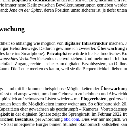
wie immer neue Keile zwischen Bevölkerungsgruppen getrieben werden,
Hand:
Jene an der Spitze
, deren Position umso sicherer ist, je tiefer unte
erwachung
hheit so abhängig wie möglich von
digitaler Infrastruktur
machen. Je
der gar Behördenwege. Dadurch gewinne ich zweierlei:
Überwachung
lles brav ins Smartphone).
Privatsphäre
würde ich als altmodisches Ko
wünschtes Verhalten
lückenlos nachvollziehen. Und mehr noch: Ich b
 einfach Zugangsrechte – sei es zum digitalen Bezahlsystem, zu Online
Zaum. Die Leute merken es kaum, weil sie die Bequemlichkeit lieben 
ags – und mit ihr kommen beispiellose Möglichkeiten der
Überwachung
al erfasst und ausgewertet, um dann Gehorsam zu belohnen und Abweichl
h plötzlich auf schwarzen Listen wieder – mit
Flugverboten
, gedrossel
ratien loten die Möglichkeiten immer weiter aus. So offenbarte sich
Kapazitäten eher gewachsen als geschrumpft – Kameras, Vorratsdaten
igkeit
in der digitalen Sphäre zeigt die Sprengkraft: Im Februar 2022 f
erlichen Beschluss
, per Anordnung
bbc.com
. Dies war nur möglich, we
cher» Staat unbequeme Bürger binnen Stunden ökonomisch kaltstellen k