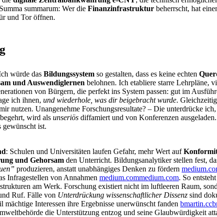
e. Summa summarum: Wer die
Finanzinfrastruktur
beherrscht, hat ein
Tür und Tor öffnen.
g
Ich würde das
Bildungssystem
so gestalten, dass es keine echten
Quer
am und Auswendiglernen
belohnen. Ich etabliere starre Lehrpläne, 
nerationen von Bürgern, die perfekt ins System passen: gut im Ausführ
sage ich ihnen,
und wiederhole, was dir beigebracht wurde
. Gleichzeiti
mir nutzen. Unangenehme Forschungsresultate? – Die unterdrücke ich, i
begehrt, wird als
unseriös
diffamiert und von Konferenzen ausgeladen. S
 gewünscht ist.
nd
: Schulen und Universitäten laufen Gefahr, mehr Wert auf
Konformitä
erung und Gehorsam
den Unterricht. Bildungsanalytiker stellen fest,
duen”
produzieren, anstatt unabhängiges Denken zu fördern
medium.c
das Infragestellen von Annahmen
medium.com
medium.com
. So entsteh
trukturen am Werk. Forschung existiert nicht im luftleeren Raum, son
e und Ruf. Fälle von
Unterdrückung wissenschaftlicher Dissenz
sind doku
il mächtige Interessen ihre Ergebnisse unerwünscht fanden
bmartin.cc
b
weltbehörde die Unterstützung entzog und seine Glaubwürdigkeit attack