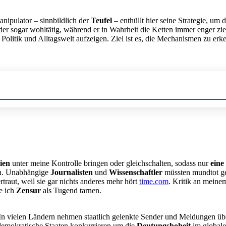
nipulator – sinnbildlich der
Teufel
– enthüllt hier seine Strategie, u
oder sogar wohltätig, während er in Wahrheit die Ketten immer enger zie
 Politik und Alltagswelt aufzeigen. Ziel ist es, die Mechanismen zu er
ien
unter meine Kontrolle bringen oder gleichschalten, sodass nur
eine
n. Unabhängige
Journalisten
und
Wissenschaftler
müssten mundtot ge
rtraut, weil sie gar nichts anderes mehr hört
time.com
. Kritik an meine
e ich
Zensur
als Tugend tarnen.
n vielen Ländern nehmen staatlich gelenkte Sender und Meldungen ü
 demokratische Staaten konkurrieren um die
Deutungshoheit
im globale