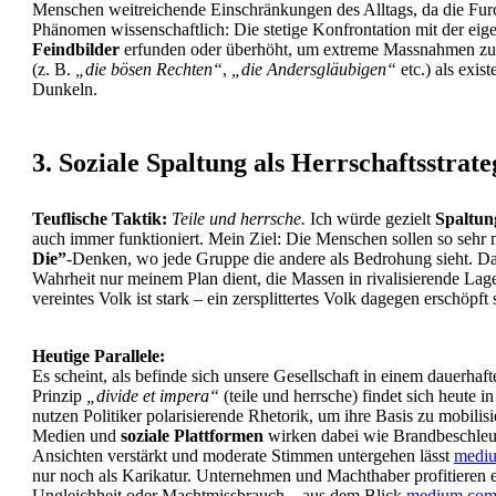
Menschen weitreichende Einschränkungen des Alltags, da die Fu
Phänomen wissenschaftlich: Die stetige Konfrontation mit der eigen
Feindbilder
erfunden oder überhöht, um extreme Massnahmen zu r
(z. B.
„die bösen Rechten“
,
„die Andersgläubigen“
etc.) als exis
Dunkeln.
3. Soziale Spaltung als Herrschaftsstrate
Teuflische Taktik:
Teile und herrsche.
Ich würde gezielt
Spaltun
auch immer funktioniert. Mein Ziel: Die Menschen sollen so sehr m
Die”
-Denken, wo jede Gruppe die andere als Bedrohung sieht. Dab
Wahrheit nur meinem Plan dient, die Massen in rivalisierende Lag
vereintes Volk ist stark – ein zersplittertes Volk dagegen erschöpft 
Heutige Parallele:
Es scheint, als befinde sich unsere Gesellschaft in einem dauerhaf
Prinzip
„divide et impera“
(teile und herrsche) findet sich heute i
nutzen Politiker polarisierende Rhetorik, um ihre Basis zu mobilis
Medien und
soziale Plattformen
wirken dabei wie Brandbeschleu
Ansichten verstärkt und moderate Stimmen untergehen lässt
medi
nur noch als Karikatur. Unternehmen und Machthaber profitieren e
Ungleichheit oder Machtmissbrauch – aus dem Blick
medium.co