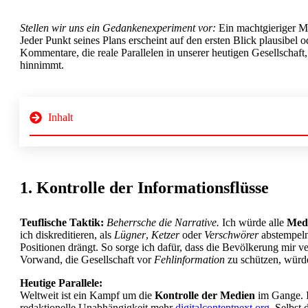
Stellen wir uns ein Gedankenexperiment vor:
Ein machtgieriger Ma
Jeder Punkt seines Plans erscheint auf den ersten Blick plausibel 
Kommentare, die reale Parallelen in unserer heutigen Gesellschaft,
hinnimmt.
Inhalt
1. Kontrolle der Informationsflüsse
Teuflische Taktik:
Beherrsche die Narrative.
Ich würde alle
Med
ich diskreditieren, als
Lügner
,
Ketzer
oder
Verschwörer
abstempel
Positionen drängt. So sorge ich dafür, dass die Bevölkerung mir ve
Vorwand, die Gesellschaft vor
Fehlinformation
zu schützen, würd
Heutige Parallele:
Weltweit ist ein Kampf um die
Kontrolle der Medien
im Gange. I
redaktionelle Unabhängigkeit mehr
digitalcontentnext.org
. Selbst