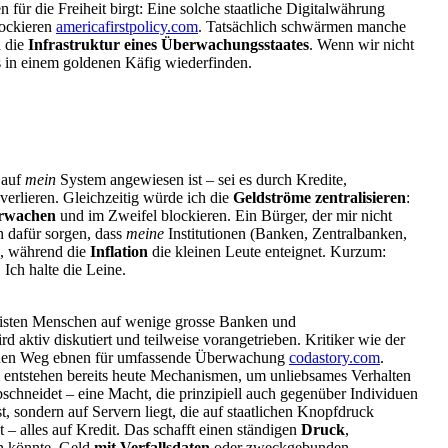
n für die Freiheit birgt: Eine solche staatliche Digitalwährung
lockieren
americafirstpolicy.com
. Tatsächlich schwärmen manche
h die
Infrastruktur eines Überwachungsstaates
. Wenn wir nicht
s in einem goldenen Käfig wiederfinden.
 auf
mein
System angewiesen ist – sei es durch Kredite,
 verlieren. Gleichzeitig würde ich die
Geldströme zentralisieren
:
rwachen
und im Zweifel blockieren. Ein Bürger, der mir nicht
 dafür sorgen, dass
meine
Institutionen (Banken, Zentralbanken,
n, während die
Inflation
die kleinen Leute enteignet. Kurzum:
Ich halte die Leine.
meisten Menschen auf wenige grosse Banken und
rd aktiv diskutiert und teilweise vorangetrieben. Kritiker wie der
en Weg ebnen für umfassende Überwachung
codastory.com
.
m entstehen bereits heute Mechanismen, um unliebsames Verhalten
schneidet – eine Macht, die prinzipiell auch gegenüber Individuen
t, sondern auf Servern liegt, die auf staatlichen Knopfdruck
 alles auf Kredit. Das schafft einen ständigen
Druck
,
en könnte, Geld
mit Verfallsdaten
oder zweckgebunden