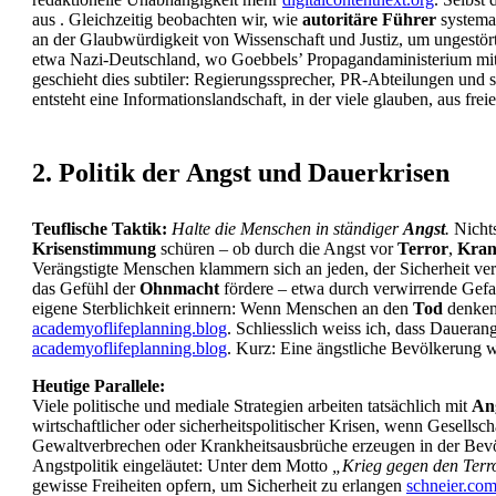
aus
. Gleichzeitig beobachten wir, wie
autoritäre Führer
systemat
an der Glaubwürdigkeit von Wissenschaft und Justiz, um ungestör
etwa Nazi-Deutschland, wo Goebbels’ Propagandaministerium mitt
geschieht dies subtiler: Regierungssprecher, PR-Abteilungen und 
entsteht eine Informationslandschaft, in der viele glauben, aus f
2. Politik der Angst und Dauerkrisen
Teuflische Taktik:
Halte die Menschen in ständiger
Angst
.
Nichts
Krisenstimmung
schüren – ob durch die Angst vor
Terror
,
Kran
Verängstigte Menschen klammern sich an jeden, der Sicherheit versp
das Gefühl der
Ohnmacht
fördere – etwa durch verwirrende Gefah
eigene Sterblichkeit erinnern: Wenn Menschen an den
Tod
denken,
academyoflifeplanning.blog
. Schliesslich weiss ich, dass Dauera
academyoflifeplanning.blog
. Kurz: Eine ängstliche Bevölkerung wi
Heutige Parallele:
Viele politische und mediale Strategien arbeiten tatsächlich mit
An
wirtschaftlicher oder sicherheitspolitischer Krisen, wenn Gesellsc
Gewaltverbrechen oder Krankheitsausbrüche erzeugen in der Bev
Angstpolitik eingeläutet: Unter dem Motto
„Krieg gegen den Terr
gewisse Freiheiten opfern, um Sicherheit zu erlangen
schneier.co