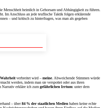
m die Menschheit heimlich in Gehorsam und Abhängigkeit zu führen.
ht. Im Anschluss an jede teuflische Taktik folgen erklärende
kennen – und kritisch zu hinterfragen, was man als gegeben
 Wahrheit
verbreitet wird –
meine
. Abweichende Stimmen würde
macht werden, indem man sie verspottet oder aus ihren
m Narrativ erkläre ich zum
gefährlichen Irrtum
: unter dem
berhand – über
84
% der staatlichen Medien
haben keine echte
n Nachrichtengeschehen und bauen ihren Einfluss auf die Medien