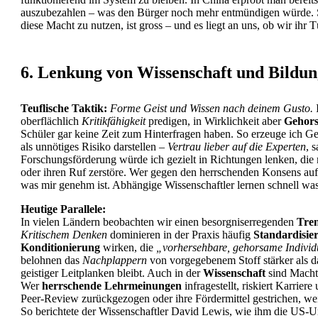
auszubezahlen – was den Bürger noch mehr entmündigen würd
diese Macht zu nutzen, ist gross – und es liegt an uns, ob wir ihr 
6. Lenkung von Wissenschaft und Bildun
Teuflische Taktik:
Forme Geist und Wissen nach deinem Gusto.
oberflächlich
Kritikfähigkeit
predigen, in Wirklichkeit aber
Gehors
Schüler gar keine Zeit zum Hinterfragen haben. So erzeuge ich Ge
als unnötiges Risiko darstellen –
Vertrau lieber auf die Experten
, 
Forschungsförderung würde ich gezielt in Richtungen lenken, die 
oder ihren Ruf zerstöre. Wer gegen den herrschenden Konsens auf
was mir genehm ist. Abhängige Wissenschaftler lernen schnell was
Heutige Parallele:
In vielen Ländern beobachten wir einen besorgniserregenden
Tre
Kritischem Denken
dominieren in der Praxis häufig
Standardisi
Konditionierung
wirken, die
„vorhersehbare, gehorsame Indivi
belohnen das
Nachplappern
von vorgegebenem Stoff stärker als 
geistiger Leitplanken bleibt. Auch in der
Wissenschaft
sind Machts
Wer
herrschende Lehrmeinungen
infragestellt, riskiert Karrier
Peer-Review zurückgezogen oder ihre Fördermittel gestrichen, we
So berichtete der Wissenschaftler David Lewis, wie ihm die US-Um