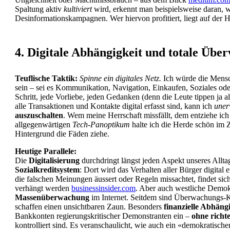
Spaltung aktiv
kultiviert
wird, erkennt man beispielsweise daran, 
Desinformationskampagnen. Wer hiervon profitiert, liegt auf der 
4. Digitale Abhängigkeit und totale Üb
Teuflische Taktik:
Spinne ein digitales Netz.
Ich würde die Mensc
sein – sei es Kommunikation, Navigation, Einkaufen, Soziales o
Schritt, jede Vorliebe, jeden Gedanken (denn die Leute tippen ja a
alle Transaktionen und Kontakte digital erfasst sind, kann ich
uner
auszuschalten
. Wem meine Herrschaft missfällt, dem entziehe ich
allgegenwärtigen
Tech-Panoptikum
halte ich die Herde schön im 
Hintergrund die Fäden ziehe.
Heutige Parallele:
Die
Digitalisierung
durchdringt längst jeden Aspekt unseres Allt
Sozialkreditsystem
: Dort wird das Verhalten aller Bürger digit
die falschen Meinungen äussert oder Regeln missachtet, findet sic
verhängt werden
businessinsider.com
. Aber auch westliche Demok
Massenüberwachung
im Internet. Seitdem sind Überwachungs-
schaffen einen unsichtbaren Zaun. Besonders
finanzielle Abhäng
Bankkonten regierungskritischer Demonstranten ein –
ohne richt
kontrolliert sind. Es veranschaulicht, wie auch ein «demokratis