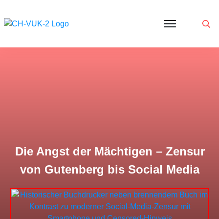
Politik
Corona
Aktivitäten
Gedanken
zu
Was
ist
VUK
Die Angst der Mächtigen – Zensur
von Gutenberg bis Social Media