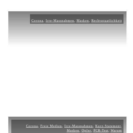
Corona
,
Irre-Massnahmen
,
Masken
,
Rechtsstaatlichkeit
Corona
,
Freie Medien
,
Irre-Massnahmen
,
Kurz-Statement
,
Masken
,
Opfer
,
PCR-Test
,
Warum