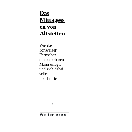
Medienkritik
,
Das
Meinungsbeitrag
,
Mittagess
Politik
en von
Altstetten
Wie das
Schweizer
Fernsehen
einen ehrbaren
Mann erlegte –
und sich dabei
selbst
überführte
...
Weiterlesen