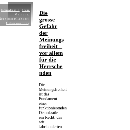
Demokratie
,
Freie
Die
Meinung
,
grosse
Rechtsstaatlichkeit
,
Ueberwachung
Gefahr
der
Meinungs
freiheit –
vor allem
für die
Herrsche
nden
Die
Meinungsfreiheit
ist das
Fundament
einer
funktionierenden
Demokratie –
ein Recht, das
seit
Jahrhunderten