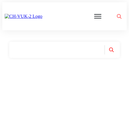
Politik
Corona
Aktivitäten
Gedanken
zu
Was
ist
VUK
Home
|
Tag: Faktenchecker