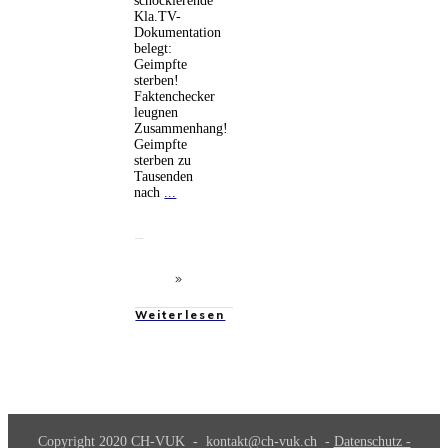
schockierende
Kla.TV-
Dokumentation
belegt:
Geimpfte
sterben!
Faktenchecker
leugnen
Zusammenhang!
Geimpfte
sterben zu
Tausenden
nach
...
Weiterlesen
Copyright 2020
CH-VUK
-
kontakt@ch-vuk.ch
-
Datenschutz -