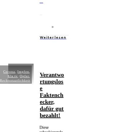
...
Weiterlesen
Corona
,
Impfen
,
Verantwo
Kla.tv
,
Opfer
,
rtungslos
Rechtsstaatlichkeit
e
Faktench
ecker,
dafür gut
bezahlt!
Diese