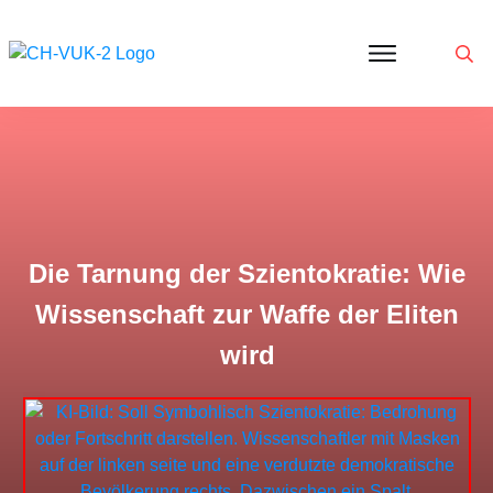
Politik
Corona
Aktivitäten
Gedanken
zu
Was
ist
VUK
Die Tarnung der Szientokratie: Wie
Wissenschaft zur Waffe der Eliten
wird