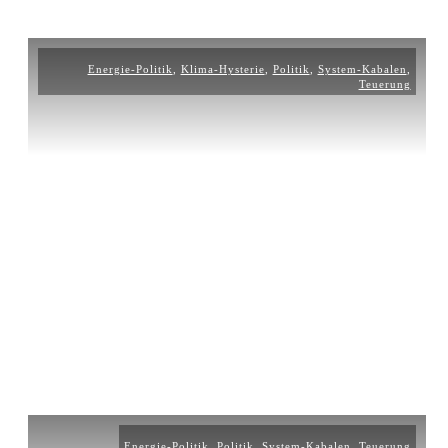
Energie-Politik
,
Klima-Hysterie
,
Politik
,
System-Kabalen
,
Teuerung
Energie-Politik
,
Politik
,
System-Kabalen
,
Teuerung