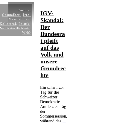
Corona
,
IGV-
Gesundheit
,
Irre-
Skandal:
Massnahmen
,
Kollateral
,
Politik
,
Der
Rechtsstaatlichkeit
,
Bundesra
WHO
t pfeift
auf das
Volk und
unsere
Grundrec
hte
Ein schwarzer
Tag für die
Schweizer
Demokratie
Am letzten Tag
der
Sommersession,
während das
...