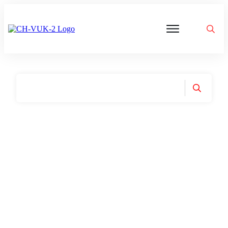
Politik
Corona
Aktivitäten
Gedanken
zu
Was
ist
VUK
Home
|
Tag: Willkür