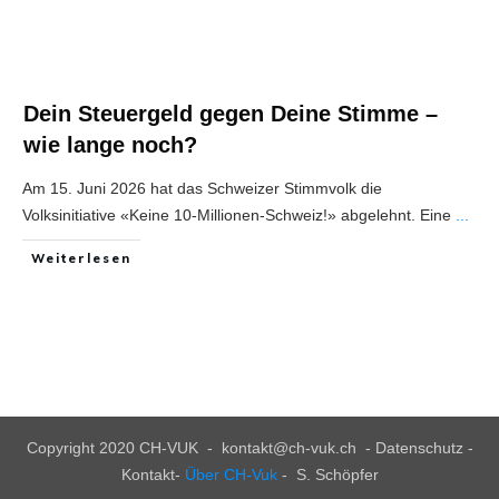
Dein Steuergeld gegen Deine Stimme –
wie lange noch?
Am 15. Juni 2026 hat das Schweizer Stimmvolk die
Volksinitiative «Keine 10-Millionen-Schweiz!» abgelehnt. Eine
...
Weiterlesen
Copyright 2020
CH-VUK
-
kontakt@ch-vuk.ch
-
Datenschutz -
Kontakt
-
Über CH-Vuk
- S. Schöpfer