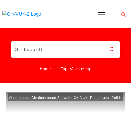
Politik
Corona
Aktivitäten
Gedanken
zu
Was
ist
VUK
|
Home
Tag: Volksbetrug
Abstimmung
,
Abstimmungen Schweiz
,
CH-VUK
,
Demokratie
,
Politik