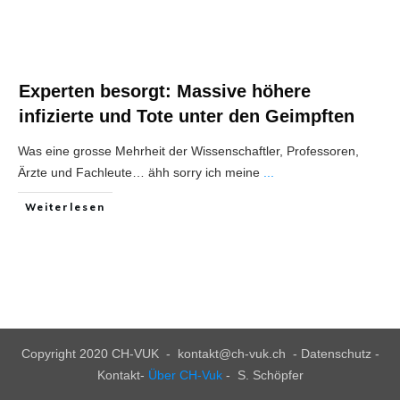
Experten besorgt: Massive höhere
infizierte und Tote unter den Geimpften
Was eine grosse Mehrheit der Wissenschaftler, Professoren,
Ärzte und Fachleute… ähh sorry ich meine
...
Weiterlesen
Copyright 2020
CH-VUK
-
kontakt@ch-vuk.ch
-
Datenschutz -
Kontakt
-
Über CH-Vuk
- S. Schöpfer