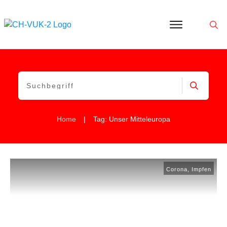
Politik
Corona
Aktivitäten
Gedanken
zu
Was
ist
VUK
|
Home
Tag: Unser Mitteleuropa
Corona
,
Impfen