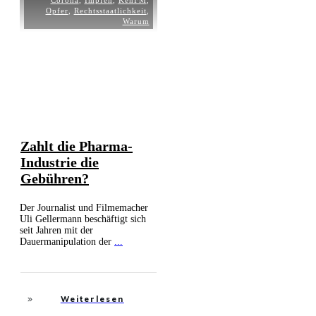
Corona
,
Impfen
,
KenFM
,
Opfer
,
Rechtsstaatlichkeit
,
Warum
Zahlt die Pharma-
Industrie die
Gebühren?
Der Journalist und Filmemacher
Uli Gellermann beschäftigt sich
seit Jahren mit der
Dauermanipulation der
...
Weiterlesen