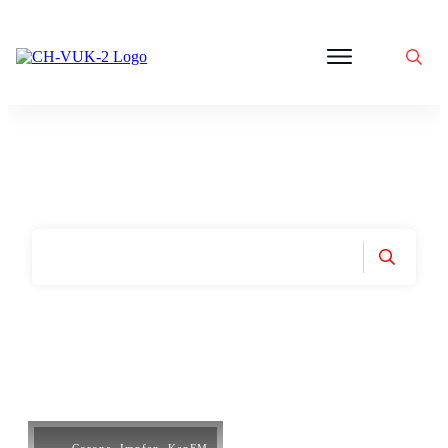
Politik
Corona
Aktivitäten
Gedanken
zu
Was
ist
VUK
Home
|
Tag: Uli Gellermann