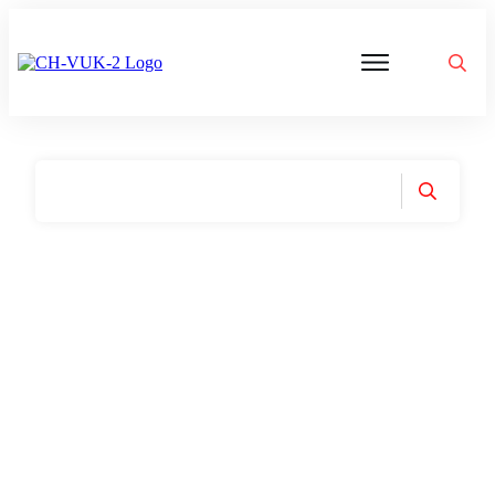
Politik
Corona
Aktivitäten
Gedanken
zu
Was
ist
VUK
Home
|
Tag: Souverän