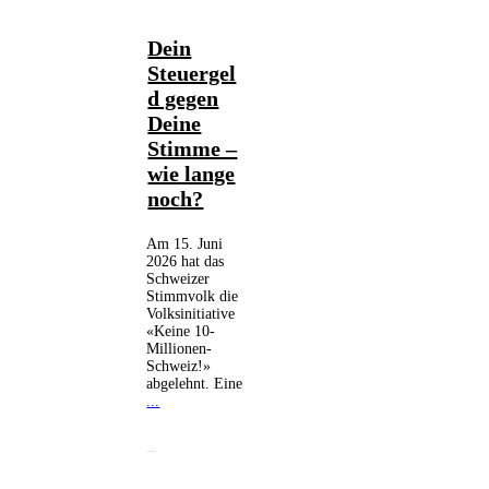
Abstimmung
,
Dein
Abstimmungen
Steuergel
Schweiz
,
CH-
VUK
,
d gegen
Demokratie
,
Deine
Politik
Stimme –
wie lange
noch?
Am 15. Juni
2026 hat das
Schweizer
Stimmvolk die
Volksinitiative
«Keine 10-
Millionen-
Schweiz!»
abgelehnt. Eine
...