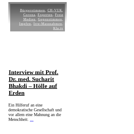
Bürgerstimmen
,
CH-VUK
,
Corona
,
Experten
,
Freie
Medien
,
Gegenstimmen
,
Impfen
,
Irre-Massnahmen
,
Kla.tv
Interview mit Prof.
Dr. med. Sucharit
Bhakdi – Hölle auf
Erden
Ein Hilferuf an eine
demokratische Gesellschaft und
vor allem eine Mahnung an die
Menschheit.
...