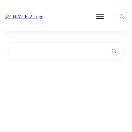
Politik
Corona
Aktivitäten
Gedanken
zu
Was
ist
VUK
Home
|
Tag: Interviews