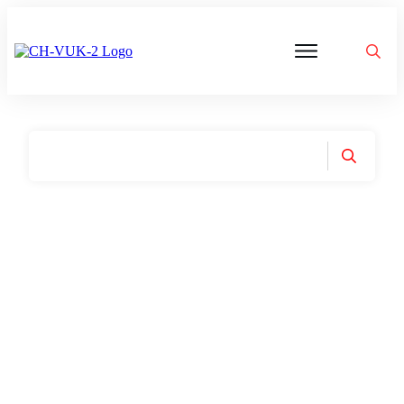
Politik
Corona
Aktivitäten
Gedanken
zu
Was
ist
VUK
Home
|
Tag: Geschlecht