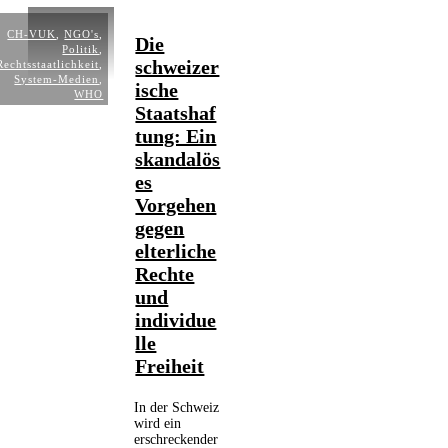
CH-VUK
,
NGO's
,
Die
Politik
,
schweizer
Rechtsstaatlichkeit
,
System-Medien
,
ische
WHO
Staatshaf
tung: Ein
skandalös
es
Vorgehen
gegen
elterliche
Rechte
und
individue
lle
Freiheit
In der Schweiz
wird ein
erschreckender