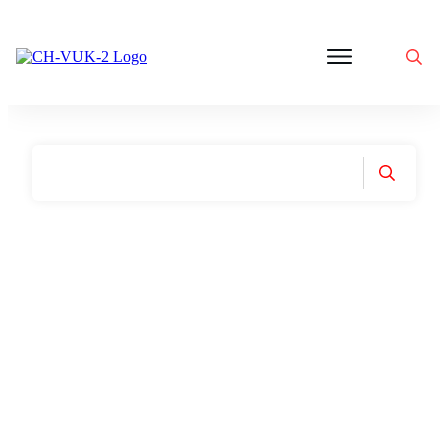
Politik
Corona
Aktivitäten
Gedanken
zu
Was
ist
VUK
Home
|
Tag: ExpressZeitung