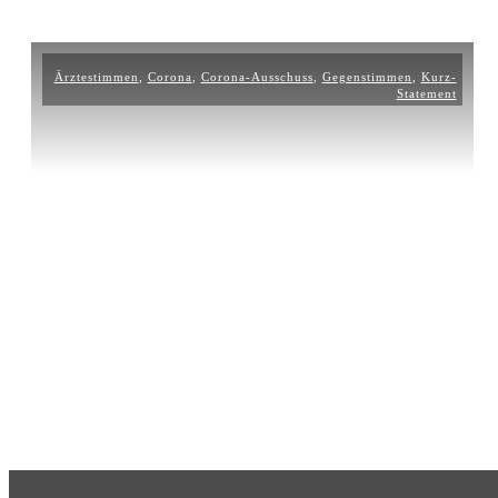
Ärztestimmen
,
Corona
,
Corona-Ausschuss
,
Gegenstimmen
,
Kurz-
Statement