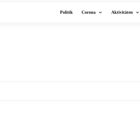
Politik
Corona
Aktivitäten
Home
|
Tag: DDr. Renate Holzeisen