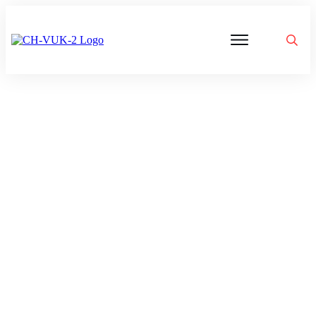
Politik
Corona
Aktivitäten
Gedanken
zu
Was
ist
VUK
DigiAgriFoodCH: Schlüsselprojekt
zur digitalen Transformation im
Schweizer Landwirtschaft