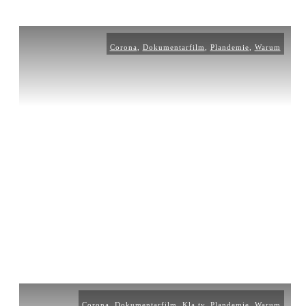
Corona
,
Dokumentarfilm
,
Plandemie
,
Warum
Corona
,
Dokumentarfilm
,
Kla.tv
,
Plandemie
,
Warum