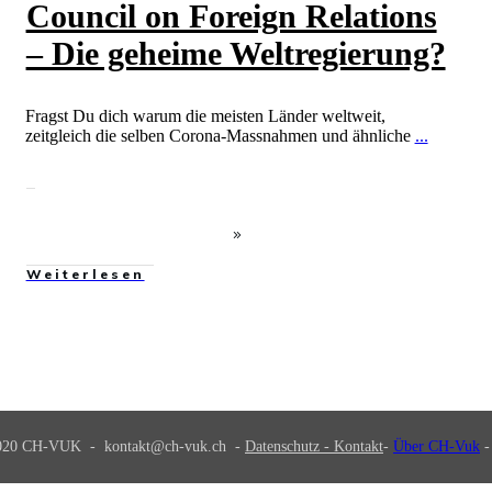
Council on Foreign Relations
– Die geheime Weltregierung?
Fragst Du dich warum die meisten Länder weltweit,
zeitgleich die selben Corona-Massnahmen und ähnliche
...
Weiterlesen
2020
CH-VUK
-
kontakt@ch-vuk.ch
-
Datenschutz - Kontakt
-
Über CH-Vuk
-