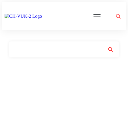
Politik
Corona
Aktivitäten
Gedanken
zu
Was
ist
VUK
Home
|
Tag: Twitter Files