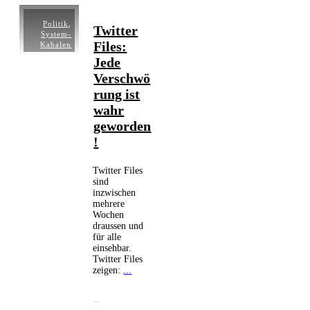
Politik
,
Twitter
System-
Files:
Kabalen
Jede
Verschwö
rung ist
wahr
geworden
!
Twitter Files
sind
inzwischen
mehrere
Wochen
draussen und
für alle
einsehbar.
Twitter Files
zeigen:
...