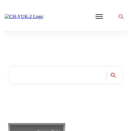
Politik
Corona
Aktivitäten
Gedanken
zu
Was
ist
VUK
Home
|
Tag: Freiheit Frieden