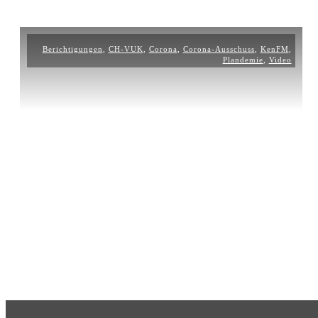
Berichtigungen
,
CH-VUK
,
Corona
,
Corona-Ausschuss
,
KenFM
,
Plandemie
,
Video