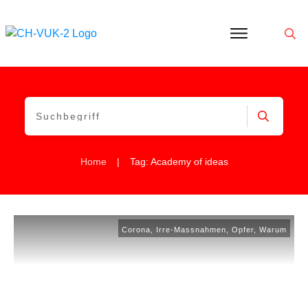
Politik
Corona
Aktivitäten
Gedanken
zu
Was
ist
VUK
|
Home
Tag: Academy of ideas
Corona
,
Irre-Massnahmen
,
Opfer
,
Warum