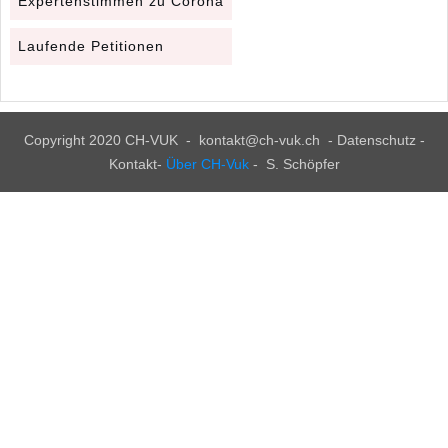
Expertenstimmen zu Corona
Laufende Petitionen
Copyright 2020
CH-VUK
-
kontakt@ch-vuk.ch
-
Datenschutz -
Kontakt
-
Über CH-Vuk
- S. Schöpfer