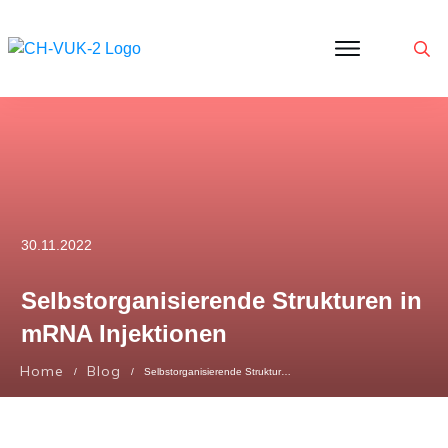
Politik
Corona
Aktivitäten
Gedanken
zu
Was
ist
VUK
30.11.2022
Selbstorganisierende Strukturen in
mRNA Injektionen
Home
Blog
/
/
Selbstorganisierende Strukturen in mRNA Injektionen