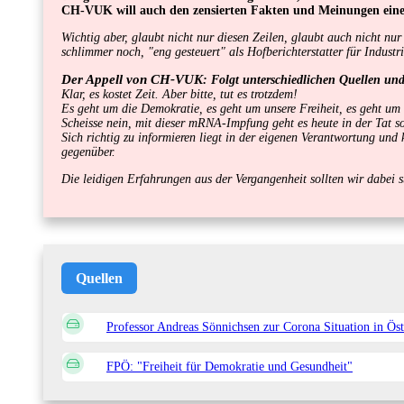
CH-VUK will auch den zensierten Fakten und Meinungen ein
Wichtig aber, glaubt nicht nur diesen Zeilen, glaubt auch nicht n
schlimmer noch, "eng gesteuert" als Hofberichterstatter für Industr
Der Appell von CH-VUK
: Folgt unterschiedlichen Quellen un
Klar, es kostet Zeit. Aber bitte, tut es trotzdem!
Es geht um die Demokratie, es geht um unsere Freiheit, es geht um
Scheisse nein, mit dieser mRNA-Impfung geht es heute in der Tat 
Sich richtig zu informieren liegt in der eigenen Verantwortung un
gegenüber.
Die leidigen Erfahrungen aus der Vergangenheit sollten wir dabei st
Quellen
Professor Andreas Sönnichsen zur Corona Situation in Öste
FPÖ: "Freiheit für Demokratie und Gesundheit"