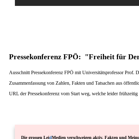
ÄRZTESTIMMEN
,
CORONA
,
GEGENSTIMMEN
,
IMPFEN
,
I
Pressekonferenz FPÖ: "Freiheit für De
Ausschnitt Pressekonferenz FPÖ mit Universitätsprofessor Prof. 
Zusammenfassung von Zahlen, Fakten und Tatsachen aus öffentlich
URL der Pressekonferenz vom Start weg, welche leider frühzeitig
Die grossen Lei
d
Medien verschweigen aktiv, Fakten und Mein