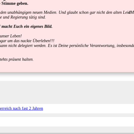
e Stimme geben.
ur den unabhängigen neuen Medien. Und glaubt schon gar nicht den alten Lei
d
M
ie und Regierung tätig sind.
d macht Euch ein eigenes Bild.
 unser Leben!
sogar um das nackte Überleben!!!
d kann nicht delegiert werden. Es ist Deine persönliche Verantwortung, insbeso
ehts präsent halten.
rreich nach fast 2 Jahren