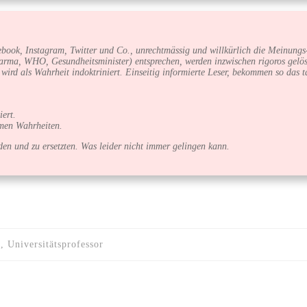
book, Instagram, Twitter und Co., unrechtmässig und willkürlich die Meinungs-
arma, WHO, Gesundheitsminister) entsprechen, werden inzwischen rigoros gelös
e wird als Wahrheit indoktriniert. Einseitig informierte Leser, bekommen so das
ert.
amen Wahrheiten.
en und zu ersetzten. Was leider nicht immer gelingen kann.
 Universitätsprofessor