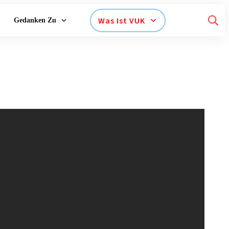
Was Ist VUK
Gedanken Zu
itik an Regierung