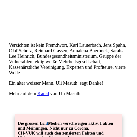
BERICHTIGUNGEN
,
CORONA
,
KURZ-
OKTOBER
0
COMMENTS
STATEMENT
,
OPFER
,
PLANDEMIE
22
Verzichten ist kein Fremdwort, Karl Lauterbach, Jens Spahn,
Olaf Scholz, Reinhard Gassen, Annalena Baerbock, Sarah-
Lee Heinrich, Bundesgesundheitsministerium, Gruppe der
Vulnerablen, eklig weiße Mehrheitsgesellschaft,
Kassenärztliche Vereinigung, Experten und Profiteure, vierte
Welle...
Ein alter weisser Mann, Uli Masuth, sagt Danke!
Mehr auf dem
Kanal
von Uli Masuth
Die grossen Lei
d
Medien verschweigen aktiv, Fakten
und Meinungen. Nicht nur zu Corona.
CH-VUK will auch den zensierten Fakten und