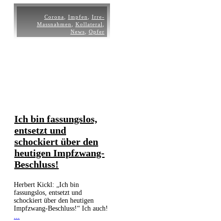
Corona
,
Impfen
,
Irre-
Massnahmen
,
Kollateral
,
News
,
Opfer
Ich bin fassungslos,
entsetzt und
schockiert über den
heutigen Impfzwang-
Beschluss!
Herbert Kickl: „Ich bin
fassungslos, entsetzt und
schockiert über den heutigen
Impfzwang-Beschluss!“ Ich auch!
...