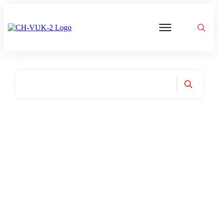
Politik
Corona
Aktivitäten
Gedanken
zu
Was
ist
VUK
Home
|
Tag: Impfzwang-Beschluss