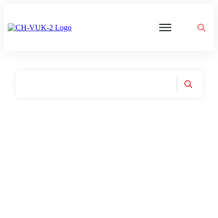
Politik
Corona
Aktivitäten
Gedanken
zu
Was
ist
VUK
Home
|
Tag: Wahlrecht