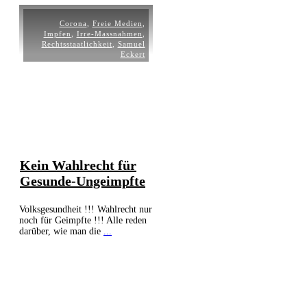
Corona
,
Freie Medien
,
Impfen
,
Irre-Massnahmen
,
Rechtsstaatlichkeit
,
Samuel
Eckert
Kein Wahlrecht für
Gesunde-Ungeimpfte
Volksgesundheit !!! Wahlrecht nur
noch für Geimpfte !!! Alle reden
darüber, wie man die
...
Weiterlesen