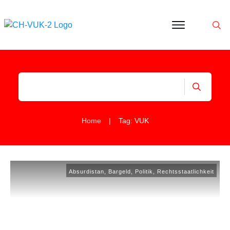
Politik
Corona
Aktivitäten
Gedanken
zu
Was
ist
VUK
|
Home
Tag: VUK
Absurdistan
,
Bargeld
,
Politik
,
Rechtsstaatlichkeit