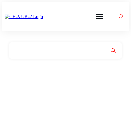
Politik
Corona
Aktivitäten
Gedanken
zu
Was
ist
VUK
Home
|
Tag: Regierung