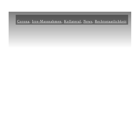
Corona
,
Irre-Massnahmen
,
Kollateral
,
News
,
Rechtsstaatlichkeit