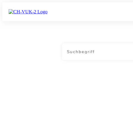
Home
|
Tag: Ostfildern