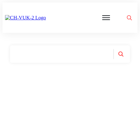
Politik
Corona
Aktivitäten
Gedanken
zu
Was
ist
VUK
Home
|
Tag: Opferschutz