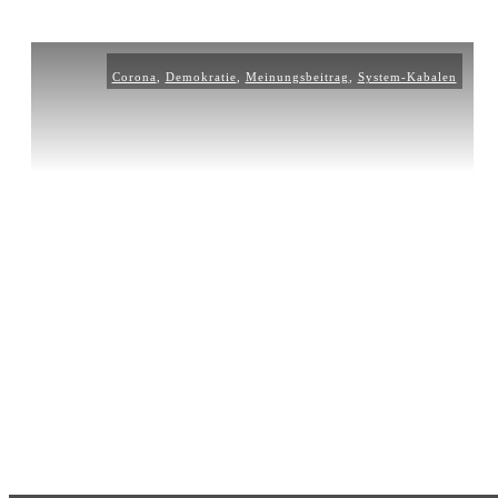
Corona
,
Demokratie
,
Meinungsbeitrag
,
System-Kabalen