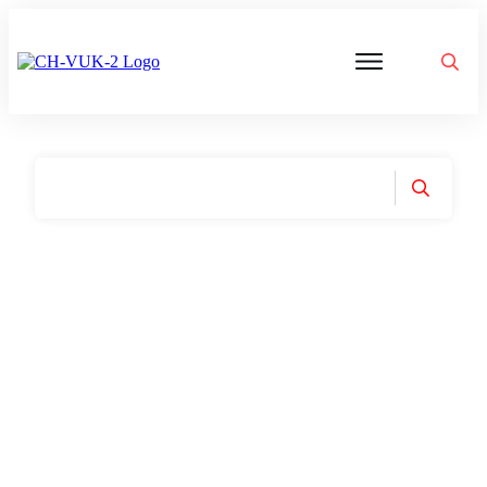
Politik
Corona
Aktivitäten
Gedanken
zu
Was
ist
VUK
Home
|
Tag: MMnews TV