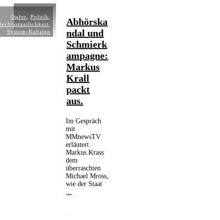
Opfer
,
Politik
,
Abhörska
Rechtsstaatlichkeit
,
ndal und
System-Kabalen
Schmierk
ampagne:
Markus
Krall
packt
aus.
Im Gespräch
mit
MMnewsTV
erläutert
Markus Krass
dem
überraschten
Michael Mross,
wie der Staat
...