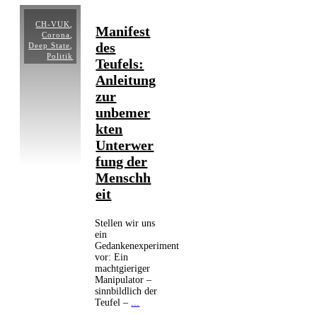
CH-VUK
,
Manifest
Corona
,
des
Deep State
,
Politik
Teufels:
Anleitung
zur
unbemer
kten
Unterwer
fung der
Menschh
eit
Stellen wir uns
ein
Gedankenexperiment
vor: Ein
machtgieriger
Manipulator –
sinnbildlich der
Teufel –
...