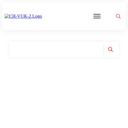
Politik
Corona
Aktivitäten
Gedanken
zu
Was
ist
VUK
Home
|
Tag: Manipulation