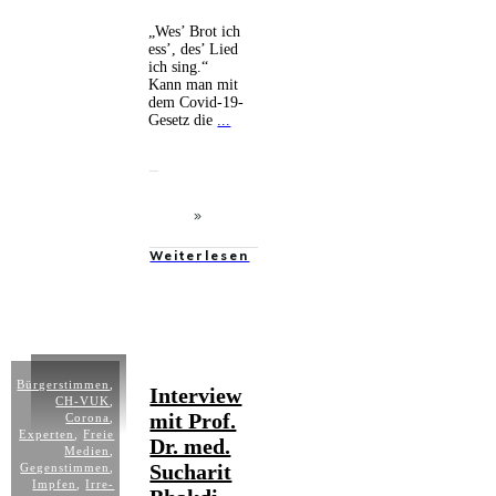
„Wes’ Brot ich
ess’, des’ Lied
ich sing.“
Kann man mit
dem Covid-19-
Gesetz die
...
Weiterlesen
Bürgerstimmen
,
Interview
CH-VUK
,
mit Prof.
Corona
,
Experten
,
Freie
Dr. med.
Medien
,
Sucharit
Gegenstimmen
,
Impfen
,
Irre-