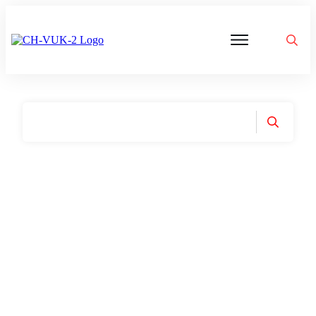
Politik
Corona
Aktivitäten
Gedanken
zu
Was
ist
VUK
Home
|
Tag: Kla.tv