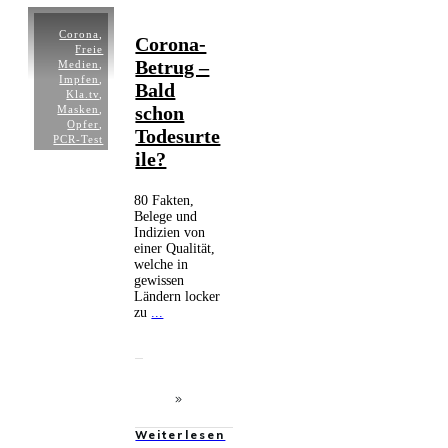
Corona
,
Corona-
Freie
Betrug –
Medien
,
Impfen
,
Bald
Kla.tv
,
schon
Masken
,
Opfer
,
Todesurte
PCR-Test
ile?
80 Fakten,
Belege und
Indizien von
einer Qualität,
welche in
gewissen
Ländern locker
zu
...
Weiterlesen