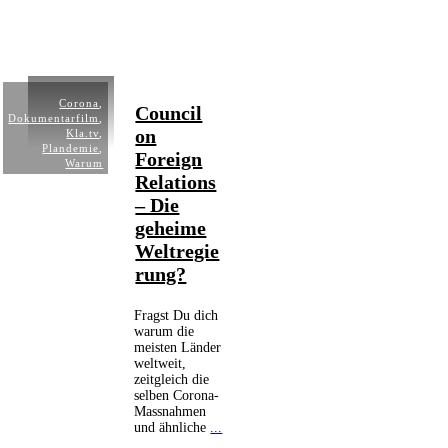
Corona
,
Council
Dokumentarfilm
,
on
Kla.tv
,
Plandemie
,
Foreign
Warum
Relations
– Die
geheime
Weltregie
rung?
Fragst Du dich
warum die
meisten Länder
weltweit,
zeitgleich die
selben Corona-
Massnahmen
und ähnliche
...