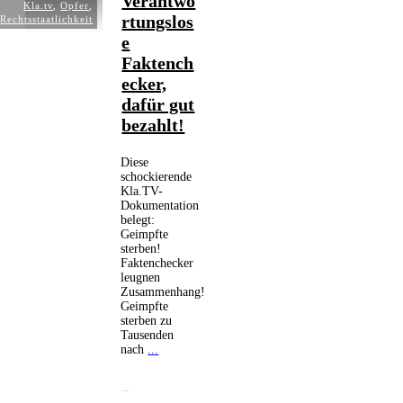
Verantwo
Kla.tv
,
Opfer
,
rtungslos
Rechtsstaatlichkeit
e
Faktench
ecker,
dafür gut
bezahlt!
Diese
schockierende
Kla.TV-
Dokumentation
belegt:
Geimpfte
sterben!
Faktenchecker
leugnen
Zusammenhang!
Geimpfte
sterben zu
Tausenden
nach
...