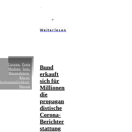
Weiterlesen
Corona
,
Freie
Bund
Medien
,
Irre-
erkauft
Massnahmen
,
Kla.tv
,
sich für
Rechtsstaatlichkeit
,
Millionen
Warum
die
propagan
distische
Corona-
Berichter
stattung