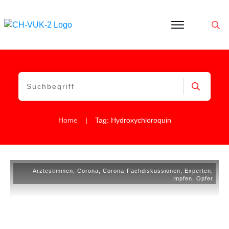
Politik
Corona
Aktivitäten
Gedanken
zu
Was
ist
VUK
|
Home
Tag: Hydroxychloroquin
Ärztestimmen
,
Corona
,
Corona-Fachdiskussionen
,
Experten
,
Impfen
,
Opfer