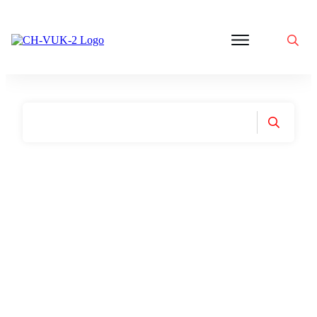
Politik
Corona
Aktivitäten
Gedanken
zu
Was
ist
VUK
Home
|
Tag: Hausdruchsuchung