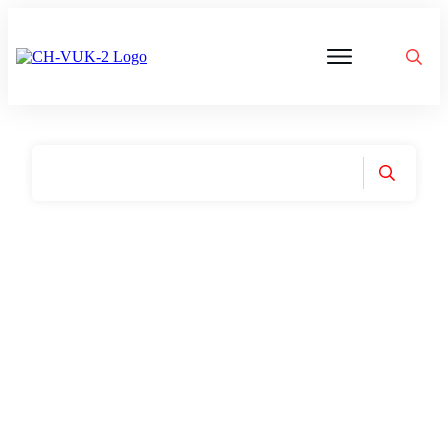
Politik
Corona
Aktivitäten
Gedanken
zu
Was
ist
VUK
Home
|
Tag: Handlungsempfehlung