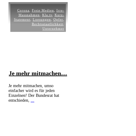
Corona
,
Freie Medien
,
Irre-
Massnahmen
,
Kla.tv
,
Kurz-
Statement
,
Loesungen
,
Opfer
,
Rechtsstaatlichkeit
,
Unternehmer
Je mehr mitmachen…
Je mehr mitmachen, umso
einfacher wird es für jeden
Einzelnen! Der Bundesrat hat
entschieden,
...
Weiterlesen