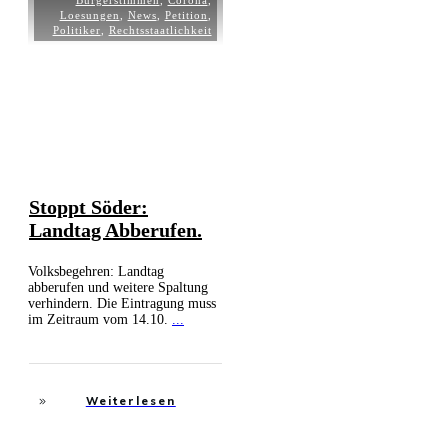
Bürgerstimmen
,
Corona
,
Loesungen
,
News
,
Petition
,
Politiker
,
Rechtsstaatlichkeit
Stoppt Söder:
Landtag Abberufen.
Volksbegehren: Landtag
abberufen und weitere Spaltung
verhindern. Die Eintragung muss
im Zeitraum vom 14.10.
...
Weiterlesen