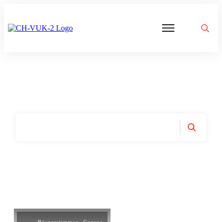
Politik
Corona
Aktivitäten
Gedanken
zu
Was
ist
VUK
Home
|
Tag: Freies leben