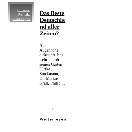
Corona
,
Das Beste
Politik
,
Deutschla
Sendungen
nd aller
Zeiten?
Auf
Augenhöhe
diskutiert Jens
Lehrich mit
seinen Gästen
Ulrike
Stockmann,
Dr. Markus
Krall, Philip
...
Weiterlesen