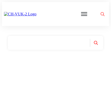
Politik
Corona
Aktivitäten
Gedanken
zu
Was
ist
VUK
Home
|
Tag: Fair Talk