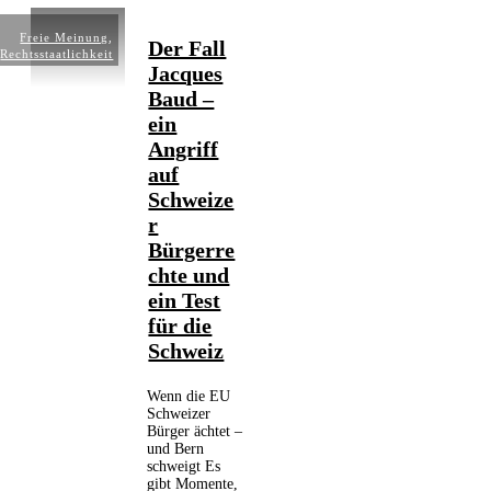
Freie Meinung
,
Der Fall
Rechtsstaatlichkeit
Jacques
Baud –
ein
Angriff
auf
Schweize
r
Bürgerre
chte und
ein Test
für die
Schweiz
Wenn die EU
Schweizer
Bürger ächtet –
und Bern
schweigt Es
gibt Momente,