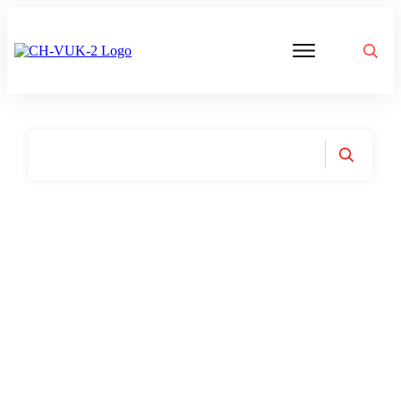
Politik
Corona
Aktivitäten
Gedanken
zu
Was
ist
VUK
Home
|
Tag: EU Sanktionen