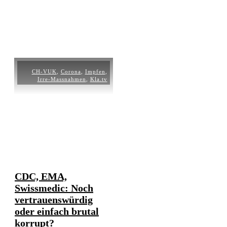
Weiterlesen
CH-VUK
,
Corona
,
Impfen
,
Irre-Massnahmen
,
Kla.tv
CDC, EMA,
Swissmedic: Noch
vertrauenswürdig
oder einfach brutal
korrupt?