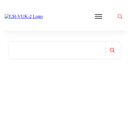
Politik
Corona
Aktivitäten
Gedanken
zu
Was
ist
VUK
Home
|
Tag: Dr. Michael Yeadon