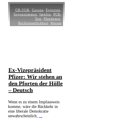
CH-VUK
,
Corona
,
Experten
,
Gegenstimmen
,
Impfen
,
PCR-
Test
,
Plandemie
,
Rechtsstaatlichkeit
,
Warum
Ex-Vizepräsident
Pfizer: Wir stehen an
den Pforten der Hölle
– Deutsch
Wenn es zu einem Impfausweis
komme, wäre die Rückkehr in
eine liberale Demokratie
unwahrscheinlich,
...