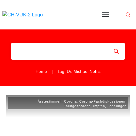
Politik
Corona
Aktivitäten
Gedanken
zu
Was
ist
VUK
|
Home
Tag: Dr. Michael Nehls
Ärztestimmen
,
Corona
,
Corona-Fachdiskussionen
,
Fachgespräche
,
Impfen
,
Loesungen