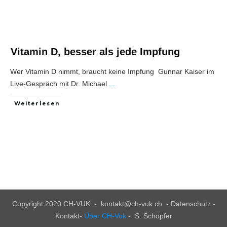
Vitamin D, besser als jede Impfung
Wer Vitamin D nimmt, braucht keine Impfung Gunnar Kaiser im
Live-Gespräch mit Dr. Michael
...
Weiterlesen
Copyright 2020
CH-VUK
-
kontakt@ch-vuk.ch
-
Datenschutz -
Kontakt
-
Über CH-Vuk
- S. Schöpfer