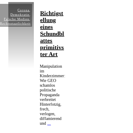
Corona
,
Richtigst
Demokratie
,
ellung
Falsche Medien
,
Rechtsstaatlichkeit
eines
Schundbl
attes
primitivs
ter Art
Manipulation
im
Kinderzimmer:
Wie GEO
schamlos
politische
Propaganda
verbreitet
Hinterfotzig,
frech,
verlogen,
diffamierend
und
...