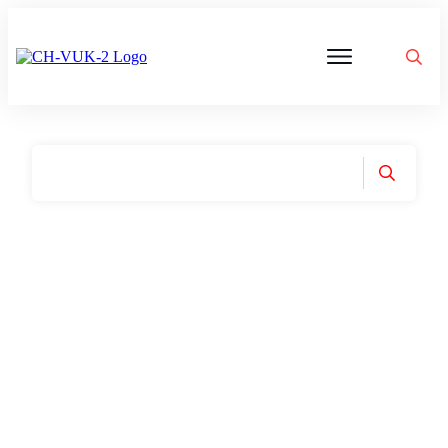
Politik
Corona
Aktivitäten
Gedanken
zu
Was
ist
VUK
Home
|
Tag: Bündnis 90/Die Grünen