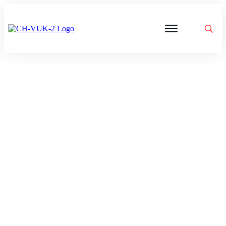
Politik
Corona
Aktivitäten
Gedanken
zu
Was
ist
VUK
Mond-Hoax vergleichbar mit
Klimawandel-Hoax