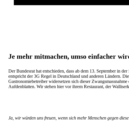
CORONA
,
FREIE MEDIEN
,
IRRE-MASSNAHMEN
,
KLA
Je mehr mitmachen, umso einfacher wird
Der Bundesrat hat entschieden, dass ab dem 13. September in der 
entspricht der 3G Regel in Deutschland und anderen Ländern. Die 
Gastronomiebetreiber widersetzen sich dieser Zwangsmassnahme 
Aufdenblatten. Wir stehen hier vor ihrem Restaurant, der Walliser
Ja, wir würden uns freuen, wenn sich mehr Menschen gegen diese