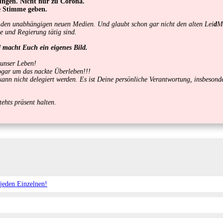
ungen. Nicht nur zu Corona.
e Stimme geben.
ur den unabhängigen neuen Medien. Und glaubt schon gar nicht den alten Lei
d
M
ie und Regierung tätig sind.
d macht Euch ein eigenes Bild.
 unser Leben!
sogar um das nackte Überleben!!!
d kann nicht delegiert werden. Es ist Deine persönliche Verantwortung, insbeso
ehts präsent halten.
jeden Einzelnen!