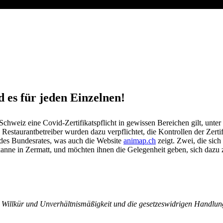
.TV
,
KURZ-STATEMENT
,
LOESUNGEN
,
OPFER
,
RECHTSSTAATLIC
UNTERNEHMER
 es für jeden Einzelnen!
Schweiz eine Covid-Zertifikatspflicht in gewissen Bereichen gilt, unt
Restaurantbetreiber wurden dazu verpflichtet, die Kontrollen der Zert
des Bundesrates, was auch die Website
animap.ch
zeigt. Zwei, die sich
kanne in Zermatt, und möchten ihnen die Gelegenheit geben, sich dazu 
 Willkür und Unverhältnismäßigkeit und die gesetzeswidrigen Handlu