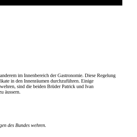
HKEIT
,
OKTOBER 16
0
COMMENTS
er anderem im Innenbereich der Gastronomie. Diese Regelung
ifikate in den Innenräumen durchzuführen. Einige
 wehren, sind die beiden Brüder Patrick und Ivan
zu äussern.
ngen des Bundes wehren.