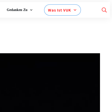
Was Ist VUK
Gedanken Zu
…