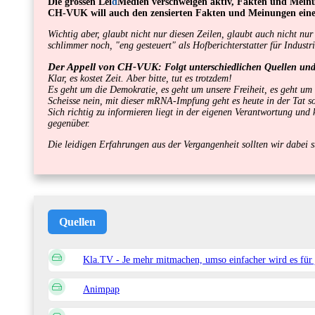
Die grossen Lei
d
Medien verschweigen aktiv, Fakten und Mein
CH-VUK will auch den zensierten Fakten und Meinungen ein
Wichtig aber, glaubt nicht nur diesen Zeilen, glaubt auch nicht n
schlimmer noch, "eng gesteuert" als Hofberichterstatter für Industr
Der Appell von CH-VUK
: Folgt unterschiedlichen Quellen un
Klar, es kostet Zeit. Aber bitte, tut es trotzdem!
Es geht um die Demokratie, es geht um unsere Freiheit, es geht um
Scheisse nein, mit dieser mRNA-Impfung geht es heute in der Tat 
Sich richtig zu informieren liegt in der eigenen Verantwortung un
gegenüber.
Die leidigen Erfahrungen aus der Vergangenheit sollten wir dabei st
Quellen
Kla.TV - Je mehr mitmachen, umso einfacher wird es für 
Animpap