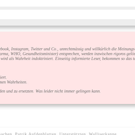
book, Instagram, Twitter und Co., unrechtmässig und willkürlich die Meinungs-
arma, WHO, Gesundheitsminister) entsprechen, werden inzwischen rigoros gelös
e wird als Wahrheit indoktriniert. Einseitig informierte Leser, bekommen so das
ert.
amen Wahrheiten.
en und zu ersetzten. Was leider nicht immer gelingen kann.
chen, Patrik Aufdenblatten, Unterstützten, Walliserkanne