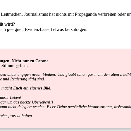
 Leitmedien. Journalismus hat nichts mit Propaganda verbreiten oder un
llt wird?
lich geeignet, Evidenzbasiert etwas beizutragen.
ungen. Nicht nur zu Corona.
e Stimme geben.
ur den unabhängigen neuen Medien. Und glaubt schon gar nicht den alten Lei
d
M
ie und Regierung tätig sind.
d macht Euch ein eigenes Bild.
 unser Leben!
sogar um das nackte Überleben!!!
d kann nicht delegiert werden. Es ist Deine persönliche Verantwortung, insbeso
ehts präsent halten.