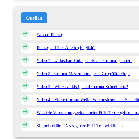
Quellen
Watson Beitrag
Beitrag auf The Atletic (English)
Video 1 - Unfassbar: Cola positiv auf Corona getestet!
Video 2 - Corona-Massentestungen: Der größte Flop!
Video 3 - Wie zuverlässig sind Corona-Schnelltests?
Video 4 - Vierte Corona-Welle: Wie unsicher sind Schne
Wieviele Vermehrungszyklen beim PCR-Test ergeben ein zu
Simpel erklärt: Das sagt der PCR-Test wirklich aus