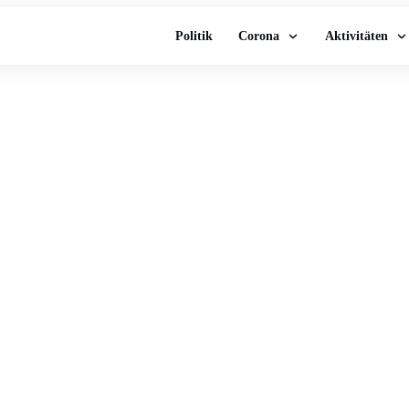
Politik
Corona
Aktivitäten
rpool-Arsenal verschoben und mehr!
al verschoben und mehr!