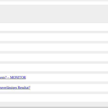
lltests? – MONITOR
verlässiges Resultat?