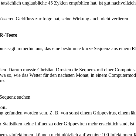
 tatsächlich unglaubliche 45 Zyklen empfohlen hat, ist gut nachvollzie
össeren Geldfluss zur folge hat, seine Wirkung auch nicht verlieren.
R-Tests
Ergebnis sagt immerhin aus, das eine bestimmte kurze Sequenz aus eine
den. Darum musste Christian Drosten die Sequenz mit einer Computer-Mod
twa so, wie das Wetter für den nächsten Monat, in einem Computermod
enz
 Sequenz suchen.
ion.
gefunden worden sein. Z. B. von sonst einem Grippevirus, einem län
 Statistiken keine Influenza oder Grippeviren mehr ersichtlich sind, i
uenza-Infektionen, können nicht plötzlich auf wenige 100 Infektionen Jäh