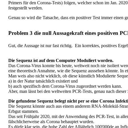
Primers für den Corona-Tests) folgen, welcher schon im Jan. 2020
festgestellt werden.
Genau so wird die Tatsache, dass ein positiver Test immer einen gr
Problem 3 die null Aussagekraft eines positiven PC
Gut, die Aussage ist nur fast richtig. Ein korrektes, positives 
Die Sequenz ist auf dem Computer Moduliert worden.
Das Corona-Virus konnte bis heute, weltweit noch nie isoliert wer
eine theoretisch Annahme, wie die Sequenz aussehen könnte. In e
Man weis also nicht wirklich, ob diese künstlich Modulierte Sequ
a) in der Natur tatsächlich existiert und
b) auch spezifisch dem Corona-Virus zugeordnet werden kann.
Aber, man lässt bei den weltweiten PCR-Tests, genau nach dieser
Die gefundene Sequenz belegt nicht per se eine Corona Infekt
Die Sequenz könnte auch aus einem anderem RNA-Molekül-Strang 
Erbgut stammen.
Das seit Frühjahr 2020, mit der Anwendung des PCR-Test, in allen
fälschlicherweise als Corona behauptet wurden.
Es dürfe klar sein, die hohe Zahl der Alljährlich 100'000de an Infl