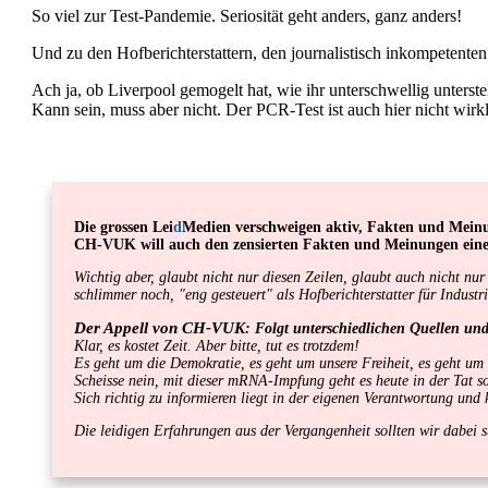
So viel zur Test-Pandemie. Seriosität geht anders, ganz anders!
Und zu den Hofberichterstattern, den journalistisch inkompetenten
Ach ja, ob Liverpool gemogelt hat, wie ihr unterschwellig unterste
Kann sein, muss aber nicht. Der PCR-Test ist auch hier nicht wirk
Die grossen Lei
d
Medien verschweigen aktiv, Fakten und Mein
CH-VUK will auch den zensierten Fakten und Meinungen ein
Wichtig aber, glaubt nicht nur diesen Zeilen, glaubt auch nicht n
schlimmer noch, "eng gesteuert" als Hofberichterstatter für Industr
Der Appell von CH-VUK
: Folgt unterschiedlichen Quellen un
Klar, es kostet Zeit. Aber bitte, tut es trotzdem!
Es geht um die Demokratie, es geht um unsere Freiheit, es geht um
Scheisse nein, mit dieser mRNA-Impfung geht es heute in der Tat 
Sich richtig zu informieren liegt in der eigenen Verantwortung un
Die leidigen Erfahrungen aus der Vergangenheit sollten wir dabei st