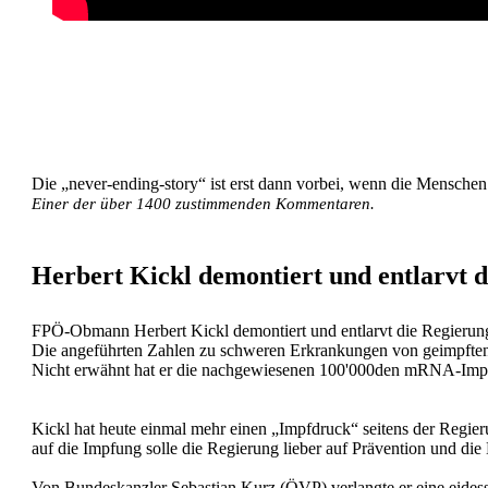
CORONA
,
IMPFEN
,
IRRE-MASSNAHMEN
,
OPFER
,
POLITI
Die „never-ending-story“ ist erst dann vorbei, wenn die Menschen 
Einer der über 1400 zustimmenden Kommentaren.
Herbert Kickl demontiert und entlarvt 
FPÖ-Obmann Herbert Kickl demontiert und entlarvt die Regier
Die angeführten Zahlen zu schweren Erkrankungen von geimpften 
Nicht erwähnt hat er die nachgewiesenen 100'000den mRNA-Impf
Kickl hat heute einmal mehr einen „Impfdruck“ seitens der Regier
auf die Impfung solle die Regierung lieber auf Prävention und d
Von Bundeskanzler Sebastian Kurz (ÖVP) verlangte er eine eidess