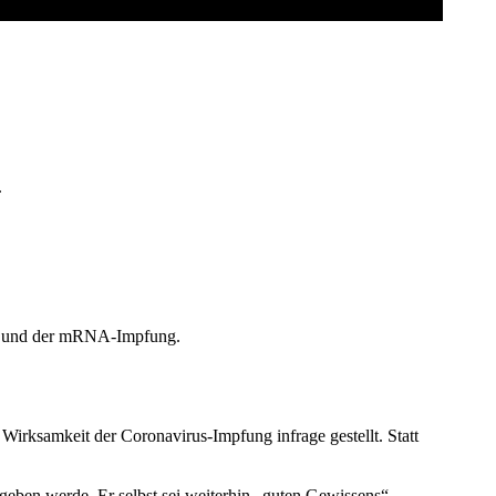
AUGUST 13
0
COMMENTS
.
en und der mRNA-Impfung.
irksamkeit der Coronavirus-Impfung infrage gestellt. Statt
geben werde. Er selbst sei weiterhin „guten Gewissens“