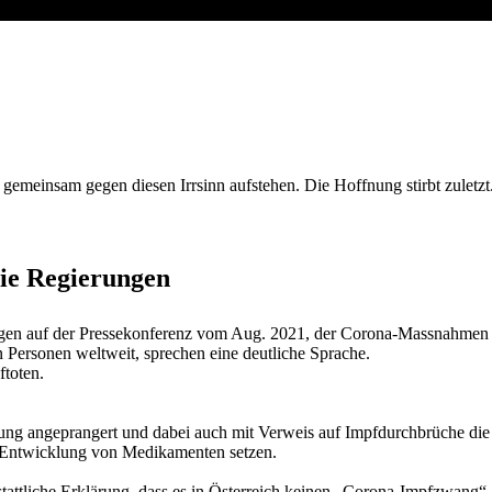
KER
,
RECHTSSTAATLICHKEIT
gemeinsam gegen diesen Irrsinn aufstehen. Die Hoffnung stirbt zuletzt
die Regierungen
ungen auf der Pressekonferenz vom Aug. 2021, der Corona-Massnahm
Personen weltweit, sprechen eine deutliche Sprache.
toten.
ung angeprangert und dabei auch mit Verweis auf Impfdurchbrüche die W
ie Entwicklung von Medikamenten setzen.
tattliche Erklärung, dass es in Österreich keinen „Corona-Impfzwang“ 