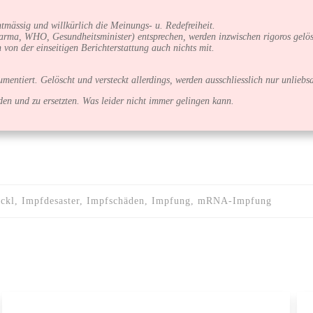
mässig und willkürlich die Meinungs- u. Redefreiheit.
arma, WHO, Gesundheitsminister) entsprechen, werden inzwischen rigoros gelös
 von der einseitigen Berichterstattung auch nichts mit.
entiert. Gelöscht und versteckt allerdings, werden ausschliesslich nur unlie
en und zu ersetzten. Was leider nicht immer gelingen kann.
ickl, Impfdesaster, Impfschäden, Impfung, mRNA-Impfung